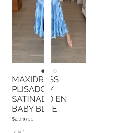
MAXIDRESS
PLISADO Y
SATINADO EN
BABY BLUE
Precio
$2,049.00
Talla
*