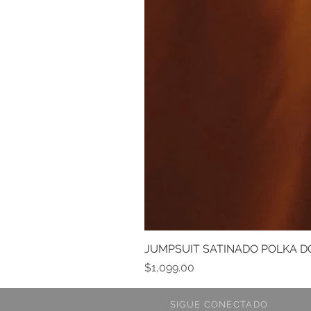
JUMPSUIT SATINADO POLKA D
Precio
$1,099.00
SIGUE CONECTADO